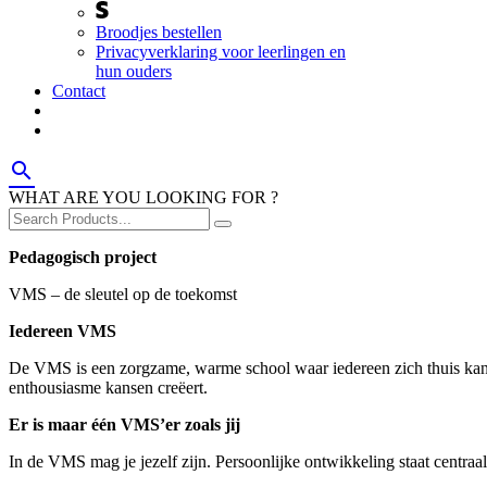
Broodjes bestellen
Privacyverklaring voor leerlingen en
hun ouders
Contact
search
WHAT ARE YOU LOOKING FOR ?
Pedagogisch project
VMS – de sleutel op de toekomst
Iedereen VMS
De VMS is een zorgzame, warme school waar iedereen zich thuis kan v
enthousiasme kansen creëert.
Er is maar één VMS’er zoals jij
In de VMS mag je jezelf zijn. Persoonlijke ontwikkeling staat centraa